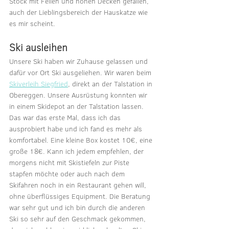
Stock mit Fellen und hohen Decken gefallen, 
auch der Lieblingsbereich der Hauskatze wie 
es mir scheint.
Ski ausleihen
Unsere Ski haben wir Zuhause gelassen und 
dafür vor Ort Ski ausgeliehen. Wir waren beim 
Skiverleih Siegfried
, direkt an der Talstation in 
Obereggen. Unsere Ausrüstung konnten wir 
in einem Skidepot an der Talstation lassen. 
Das war das erste Mal, dass ich das 
ausprobiert habe und ich fand es mehr als 
komfortabel. Eine kleine Box kostet 10€, eine 
große 18€. Kann ich jedem empfehlen, der 
morgens nicht mit Skistiefeln zur Piste 
stapfen möchte oder auch nach dem 
Skifahren noch in ein Restaurant gehen will, 
ohne überflüssiges Equipment. Die Beratung 
war sehr gut und ich bin durch die anderen 
Ski so sehr auf den Geschmack gekommen, 