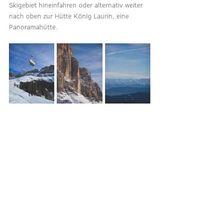
Skigebiet hineinfahren oder alternativ weiter 
nach oben zur Hütte König Laurin, eine 
Panoramahütte. 
Wählt man den Weg weiter in das Skigebiet 
hinein, dann erwarten einen viele leicht zu 
fahren Piste einen über eine lange Strecke 
angelegten Funpark. Das heißt, es gibt immer 
kleinere Spielereien, wie Männchen zum 
Abklatschen, kleine Tunnel zum Durchfahren 
oder auch Funparks mit Schanzen und 
Hügeln. Das ist sicherlich besonders für die 
Kinder spannend. Es gibt auch viele Einzel-
Teller-Schlepplifte, die ich als sehr 