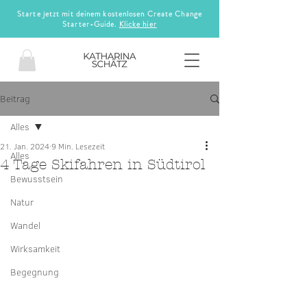
Starte jetzt mit deinem kostenlosen Create Change
Starter-Guide.
Klicke hier
Beitrag
Alles
21. Jan. 2024
9 Min. Lesezeit
Alles
4 Tage Skifahren in Südtirol
Bewusstsein
Natur
Wandel
Wirksamkeit
Begegnung