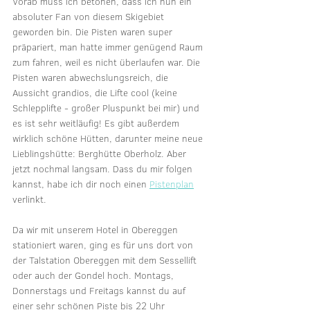
Vorab muss ich betonen, dass ich nun ein 
absoluter Fan von diesem Skigebiet 
geworden bin. Die Pisten waren super 
präpariert, man hatte immer genügend Raum 
zum fahren, weil es nicht überlaufen war. Die 
Pisten waren abwechslungsreich, die 
Aussicht grandios, die Lifte cool (keine 
Schlepplifte - großer Pluspunkt bei mir) und 
es ist sehr weitläufig! Es gibt außerdem 
wirklich schöne Hütten, darunter meine neue 
Lieblingshütte: Berghütte Oberholz. Aber 
jetzt nochmal langsam. Dass du mir folgen 
kannst, habe ich dir noch einen 
Pistenplan
verlinkt.
Da wir mit unserem Hotel in Obereggen 
stationiert waren, ging es für uns dort von 
der Talstation Obereggen mit dem Sessellift 
oder auch der Gondel hoch. Montags, 
Donnerstags und Freitags kannst du auf 
einer sehr schönen Piste bis 22 Uhr 