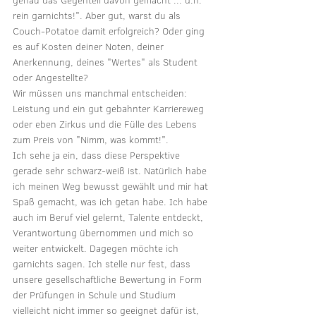
genau das Gegenteil davon gemacht ... d.h. 
rein garnichts!". Aber gut, warst du als 
Couch-Potatoe damit erfolgreich? Oder ging 
es auf Kosten deiner Noten, deiner 
Anerkennung, deines "Wertes" als Student 
oder Angestellte? 
Wir müssen uns manchmal entscheiden: 
Leistung und ein gut gebahnter Karriereweg 
oder eben Zirkus und die Fülle des Lebens 
zum Preis von "Nimm, was kommt!".
Ich sehe ja ein, dass diese Perspektive 
gerade sehr schwarz-weiß ist. Natürlich habe 
ich meinen Weg bewusst gewählt und mir hat 
Spaß gemacht, was ich getan habe. Ich habe 
auch im Beruf viel gelernt, Talente entdeckt, 
Verantwortung übernommen und mich so 
weiter entwickelt. Dagegen möchte ich 
garnichts sagen. Ich stelle nur fest, dass 
unsere gesellschaftliche Bewertung in Form 
der Prüfungen in Schule und Studium 
vielleicht nicht immer so geeignet dafür ist, 