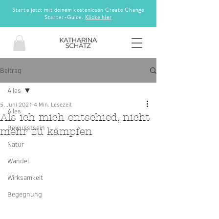
Starte jetzt mit deinem kostenlosen Create Change
Starter-Guide.
Klicke hier
Beitrag
Alles
5. Juni 2021
4 Min. Lesezeit
Alles
Als ich mich entschied, nicht
Bewusstsein
mehr zu kämpfen
Natur
Wandel
Wirksamkeit
Begegnung