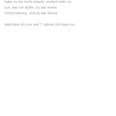
habe es mir nicht erlaubt, einfach mehr zu 
tun, was ich wollte. Es war meine 
Entscheidung. Und es war Stress.
Nachdem ich nun seit 7 Jahren (ich kann es 
kaum glauben...) im Berufsleben stehe und 
die letzten Jahre so einige Auf und Abs 
wegen Jobwechseln, Umstrukturierungen, 
Dramen in der Arbeit etc. mitgemacht habe, 
komme ich für mich zu dem Punkt, dass ich 
sage:
Ich möchte nicht mehr kämpfen!
Ich möchte es anderen nicht mehr recht 
machen.
Ich möchte mich nicht mehr verbiegen.
Ich möchte mich nicht mehr einschränken.
Ich möchte nicht den Rhythmus oder das 
Leben nach der Vorstellung eines anderen 
führen.