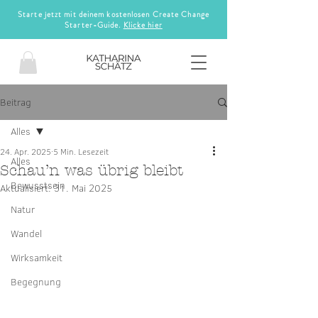
Starte jetzt mit deinem kostenlosen Create Change
Starter-Guide.
Klicke hier
Beitrag
Alles
24. Apr. 2025
5 Min. Lesezeit
Alles
Schau’n was übrig bleibt
Bewusstsein
Aktualisiert:
31. Mai 2025
Natur
Wandel
Wirksamkeit
Begegnung