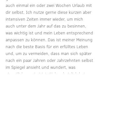
auch einmal ein oder zwei Wochen Urlaub mit 
dir selbst. Ich nutze gerne diese kurzen aber 
intensiven Zeiten immer wieder, um mich 
auch unter dem Jahr auf das zu besinnen, 
was wichtig ist und mein Leben entsprechend 
anpassen zu können. Das ist meiner Meinung 
nach die beste Basis für ein erfülltes Leben 
und, um zu vermeiden, dass man sich später 
nach ein paar Jahren oder Jahrzehnten selbst 
im Spiegel ansieht und wundert, was 
eigentlich passiert ist. Wahrscheinlich hat 
man einfach nur verpasst den Kurs zu halten 
oder auch erst mal einen Kurs ins Navi 
einzugeben.
Ich schicke dir ganz liebe Grüße aus 
Neuseeland und freue mich gerade sehr, 
diese Impulse mit dir teilen zu können. 
Irgendwie hab ich das Gefühl, dass ich 
daraus noch mal eine Podcast Folge machen 