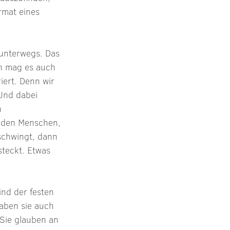
rmat eines 
unterwegs. Das 
ch mag es auch 
iert. Denn wir 
Und dabei 
n 
 den Menschen, 
schwingt, dann 
steckt. Etwas 
nd der festen 
aben sie auch 
Sie glauben an 