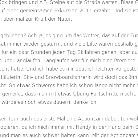
ück bringen und z.B. Steine auf die Straße werfen. Diese 
 auf einer gemeinsamen Exkursion 2011 erzählt. Und sie is
n aber mal zur Kraft der Natur.
geblieben? Ach ja, es ging um das Wetter, das auf der Tu
 hat immer wieder gestürmt und viele Lifte waren deshalb g
für ein paar Stunden jeden Tag Skifahren gehen, aber au
nd Langlaufen. Langlaufen war für mich eine Premiere, w
ht hatte. Und ich habe es mir deutlich leichter vorgestell
tläuferin, Ski- und Snowboardfahrerin wird doch das ähnl
cht. So etwas Schweres habe ich schon lange nicht mehr 
l gemerkt, dass man mit etwas Übung Fortschritte macht. 
, würde es noch etwas dauern, denke ich.
ser Tour auch das erste Mal eine Actioncam dabei. Ich wol
robieren, da ich mich immer mit Handy in der Hand beim S
 und man es auch schwer halten kann. Mit der Actioncam w