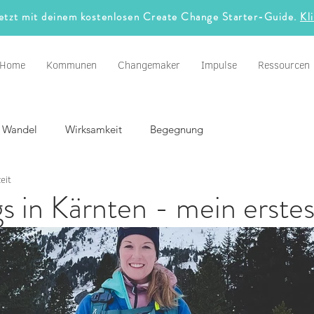
jetzt mit deinem kostenlosen Create Change Starter-Guide.
Kl
Home
Kommunen
Changemaker
Impulse
Ressourcen
Wandel
Wirksamkeit
Begegnung
eit
 in Kärnten - mein erste