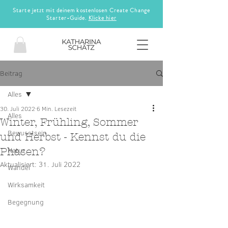
Starte jetzt mit deinem kostenlosen Create Change
Starter-Guide.
Klicke hier
Beitrag
Alles
30. Juli 2022
6 Min. Lesezeit
Alles
Winter, Frühling, Sommer
Bewusstsein
und Herbst - Kennst du die
Natur
Phasen?
Aktualisiert:
31. Juli 2022
Wandel
Wirksamkeit
Begegnung