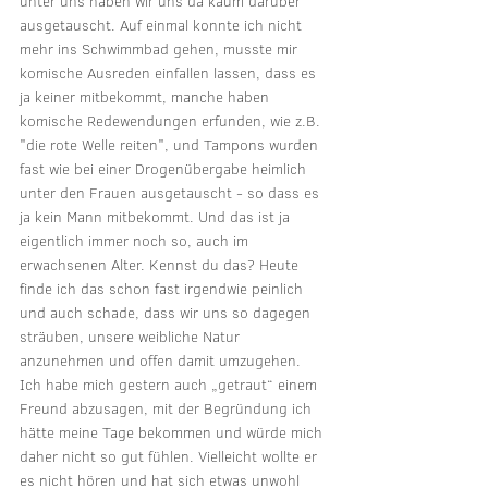
unter uns haben wir uns da kaum darüber 
ausgetauscht. Auf einmal konnte ich nicht 
mehr ins Schwimmbad gehen, musste mir 
komische Ausreden einfallen lassen, dass es 
ja keiner mitbekommt, manche haben 
komische Redewendungen erfunden, wie z.B. 
"die rote Welle reiten", und Tampons wurden 
fast wie bei einer Drogenübergabe heimlich 
unter den Frauen ausgetauscht - so dass es 
ja kein Mann mitbekommt. Und das ist ja 
eigentlich immer noch so, auch im 
erwachsenen Alter. Kennst du das? Heute 
finde ich das schon fast irgendwie peinlich 
und auch schade, dass wir uns so dagegen 
sträuben, unsere weibliche Natur 
anzunehmen und offen damit umzugehen. 
Ich habe mich gestern auch „getraut“ einem 
Freund abzusagen, mit der Begründung ich 
hätte meine Tage bekommen und würde mich 
daher nicht so gut fühlen. Vielleicht wollte er 
es nicht hören und hat sich etwas unwohl 