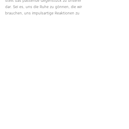
stellt das passende Gegenstück zu unserer 
dar. Sei es, uns die Ruhe zu gönnen, die wir 
brauchen, uns impulsartige Reaktionen zu 
verzeihen, wenn wir im Herbst sind (sorry, ich 
war letzte Woche im Herbst! ;-)), oder auch 
im Arbeitsleben Verständnis dafür zu haben, 
dass wir eben nicht einen Monat lang jeden 
Tag durchpowern können so wie ihr. Genauso 
dürfen wir Frauen auch Verständnis für uns 
und Liebe uns selbst gegenüber aufbringen 
und annehmen, dass alles genau so richtig 
ist! 
Ich bin inzwischen absolut in den weiblichen 
Zyklus verliebt, seine einzelnen Phasen und 
seine Regelmäßigkeit. Wir können uns darauf 
verlassen und dadurch auch danach planen. 
Ich plane sogar oft wichtige Termine und 
Aktivitäten danach. Das heißt, ich weiß ganz 
genau, dass ich im Winter keine fordernden 
Arbeitstermine machen oder auch keinen 