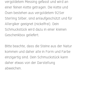
vergoldetem Messing gefasst und wird an
einer feinen Kette getragen. Die Kette und
Ösen bestehen aus vergoldetem 925er
Sterling Silber, sind anlaufgeschützt und für
Allergiker geeignet (nickelfrei). Dein
Schmuckstück wird dazu in einer kleinen
Geschenkbox geliefert.
Bitte beachte, dass die Steine aus der Natur
kommen und daher alle in Form und Farbe
einzigartig sind. Dein Schmuckstück kann
daher etwas von der Darstellung
abweichen.
Details:
1 Kristallanhänger mit Kette
Anhängerbreite: ca. 0,7 cm
Anhängerlänge: ca. 1,3 cm
Kettenart: wahlweise feine Kugelkette
oder Ankerkette mit 1 mm Stärke