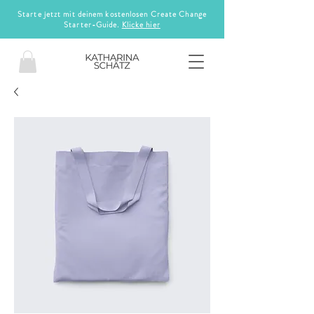
Starte jetzt mit deinem kostenlosen Create Change
Starter-Guide.
Klicke hier