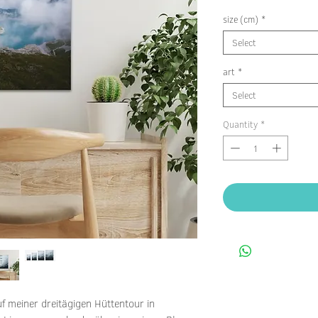
size (cm)
*
Select
art
*
Select
Quantity
*
f meiner dreitägigen Hüttentour in