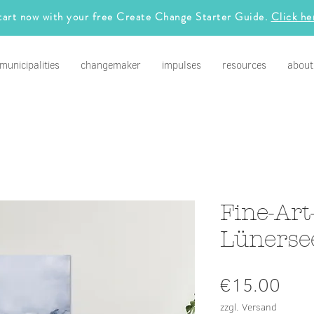
tart now with your free Create Change Starter Guide.
Click he
municipalities
changemaker
impulses
resources
about
Fine-Art
Lünerse
Pric
€15.00
zzgl. Versand