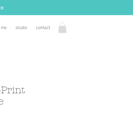
re
 me
studio
contact
-Print
e
e