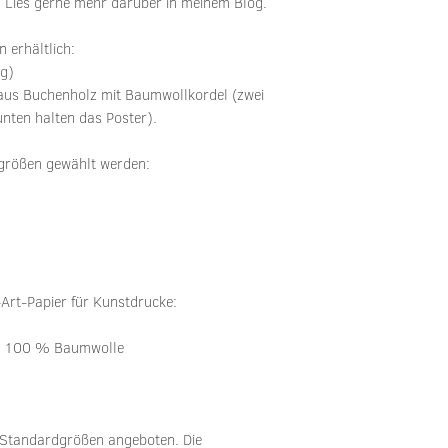
. Lies gerne mehr darüber in meinem Blog.
 erhältlich:
ng)
 aus Buchenholz mit Baumwollkordel (zwei
nten halten das Poster).
größen gewählt werden:
Art-Papier für Kunstdrucke:
it 100 % Baumwolle
n Standardgrößen angeboten. Die