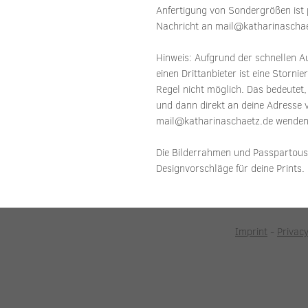
Anfertigung von Sondergrößen ist pr
Nachricht an mail@katharinaschae
Hinweis: Aufgrund der schnellen 
einen Drittanbieter ist eine Storni
Regel nicht möglich. Das bedeutet,
und dann direkt an deine Adresse v
mail@katharinaschaetz.de wenden
Die Bilderrahmen und Passpartous 
Designvorschläge für deine Prints.
Imprint
-
Privacy