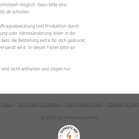
inzipiell möglich. Dazu bitte eine
tz.de schicken.
Auftragsabwicklung und Produktion durch
erung oder Adressänderung leider in der
 dass die Bestellung extra für dich gedruckt
ersandt wird. In diesen Fällen bitte an
.
sind nicht enthalten und zeigen nur
 Policy
-
Terms and Conditions
-
Cancellation Policy
-
Shipping & Pay
© 2026 by Katharina Schätz