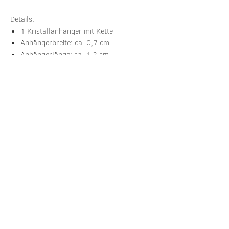
Details:
1 Kristallanhänger mit Kette
Anhängerbreite: ca. 0,7 cm
Anhängerlänge: ca. 1,2 cm
Kettenart: wahlweise feine Kugelkette
oder Ankerkette mit 1 mm Stärke
Kettenlänge: 40 cm (inkl. 3 cm
Verlängerung)
Materialien Kette: vergoldetes 925
Sterling Silber
Materialien Anhänger: echter Kristall in
Messingfassung mit goldener Legierung
Lieferung: inklusive hochwertiger
Geschenkverpackung
Angegebene Preise sind Gesamtpreise.
Umsatzsteuer wird aufgrund
Kleinunternehmerstatus gem. § 19 UStG