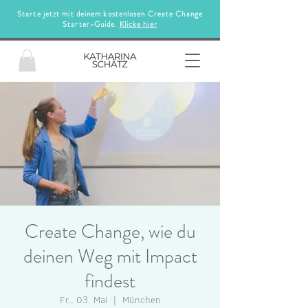
Starte jetzt mit deinem kostenlosen Create Change
Starter-Guide.
Klicke hier
Create Change, wie du
deinen Weg mit Impact
findest
Fr., 03. Mai
  |  
München