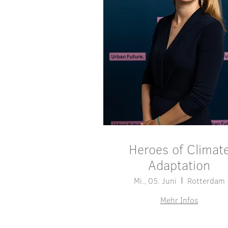
Heroes of Climat
Adaptation
Mi., 05. Juni
Rotterdam
Mehr Infos
Details