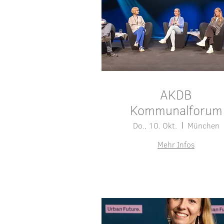
AKDB
Kommunalforum
Do., 10. Okt.
München
Mehr Infos
Details