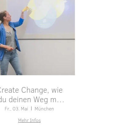
reate Change, wie
du deinen Weg mit
Impact findest
Fr., 03. Mai
München
Mehr Infos
Details