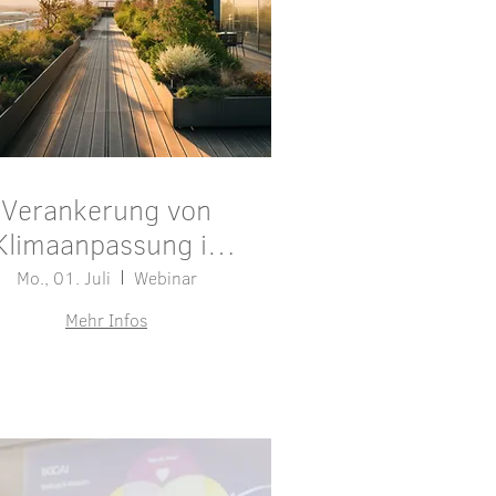
Verankerung von
Klimaanpassung in
der Verwaltung
Mo., 01. Juli
Webinar
Mehr Infos
Details