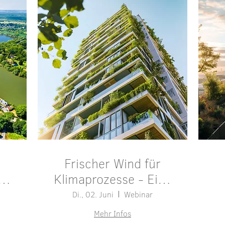
Frischer Wind für
esetz
Klimaprozesse - Eine
positive Dynamik
Di., 02. Juni
Webinar
erzeugen und
Mehr Infos