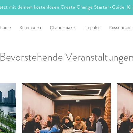
jetzt mit deinem kostenlosen Create Change Starter-Guide.
Kl
Home
Kommunen
Changemaker
Impulse
Ressourcen
Bevorstehende Veranstaltunge