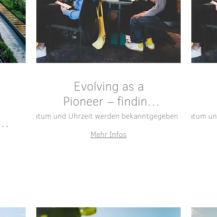
Evolving as a
Pioneer – finding
clarity and direction
Datum und Uhrzeit werden bekanntgegeben
Datum un
Ort wir
-
e
Mehr Infos
ung
Antworten