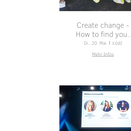
Create change -
How to find your
path with impact
Di., 20. Mai
Łódź
Mehr Infos
Details