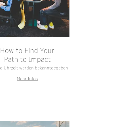
How to Find Your
Path to Impact
d Uhrzeit werden bekanntgegeben
d bekanntgegeben
Ort wird bekanntgegeben
Mehr Infos
Antworten