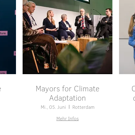
e
Mayors for Climate
C
Adaptation
Mi., 05. Juni
Rotterdam
Mehr Infos
Details