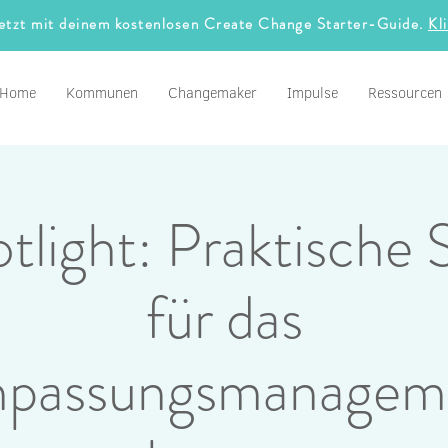
jetzt mit deinem kostenlosen Create Change Starter-Guide.
Kl
Home
Kommunen
Changemaker
Impulse
Ressourcen
light: Praktische S
für das
npassungsmanagem