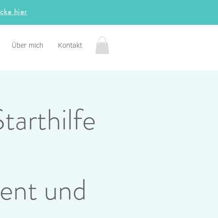
icke hier
Über mich
Kontakt
tarthilfe
ent und