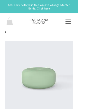
Start now with your free Create Change Starter
Guide.
Click here