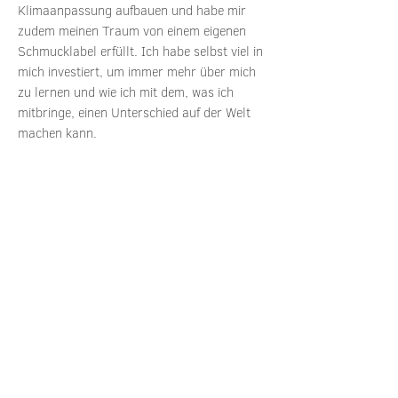
Klimaanpassung aufbauen und habe mir
zudem meinen Traum von einem eigenen
Schmucklabel erfüllt. Ich habe selbst viel in
mich investiert, um immer mehr über mich
zu lernen und wie ich mit dem, was ich
mitbringe, einen Unterschied auf der Welt
machen kann.
Ich schenke dir 30 Minuten, um in einem
gemeinsamen Gespräch herauszufinden, ob
und wie ich dir auf deinem Weg helfen kann.
Buche dir einfach eine Session und wir
finden einen passenden Termin für unsere
Session. Ich verspreche dir, ich halte nichts
zurück, da es mir wichtig ist, dass du alleine
von den 30 Minuten schon viel mit nimmst.
Ich freue mich auf dich!